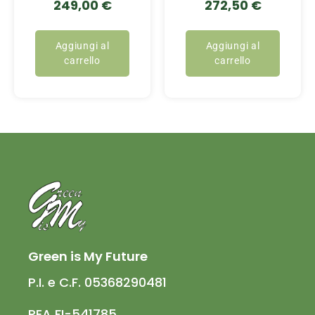
249,00
€
272,50
€
Aggiungi al
Aggiungi al
carrello
carrello
Green is My Future
P.I. e C.F. 05368290481
REA FI-541785